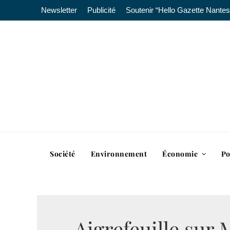
Newsletter
Publicité
Soutenir “Hello Gazette Nantes
Société
Environnement
Économie
Po
Aigrefeuille sur M