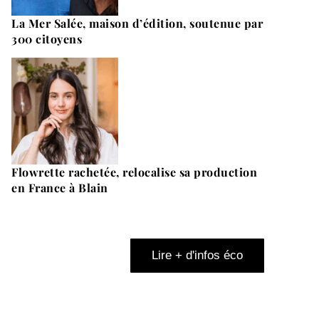
La Mer Salée, maison d’édition, soutenue par
300 citoyens
Flowrette rachetée, relocalise sa production
en France à Blain
Lire + d'infos éco