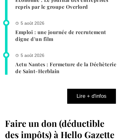
repris par le groupe Overlord
5 août 2026
Emploi : une journée de recrutement
digne d’un film
5 août 2026
Actu Nantes : Fermeture de la Déchèterie
de Saint-Herblain
Lire + d'infos
Faire un don (déductible
des impôts) à Hello Gazette