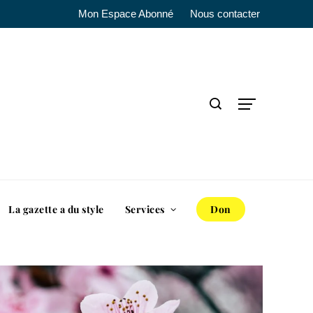
Mon Espace Abonné
Nous contacter
La gazette a du style
Services
Don