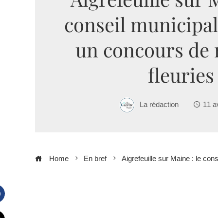
conseil municipal
un concours de
fleuries
La rédaction
11 a
Home
En bref
Aigrefeuille sur Maine : le co
Facebook