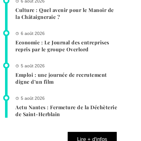
6 août 2026
Culture : Quel avenir pour le Manoir de
la Châtaigneraie ?
6 août 2026
Economie : Le Journal des entreprises
repris par le groupe Overlord
5 août 2026
Emploi : une journée de recrutement
digne d’un film
5 août 2026
Actu Nantes : Fermeture de la Déchèterie
de Saint-Herblain
Lire + d'infos