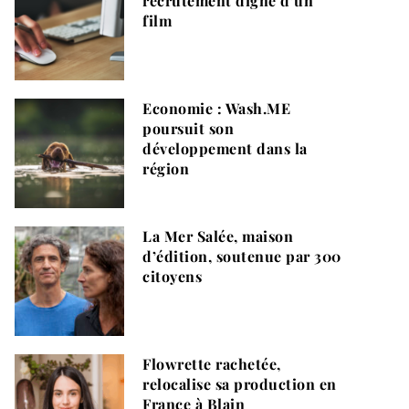
recrutement digne d’un
film
Economie : Wash.ME
poursuit son
développement dans la
région
La Mer Salée, maison
d’édition, soutenue par 300
citoyens
Flowrette rachetée,
relocalise sa production en
France à Blain