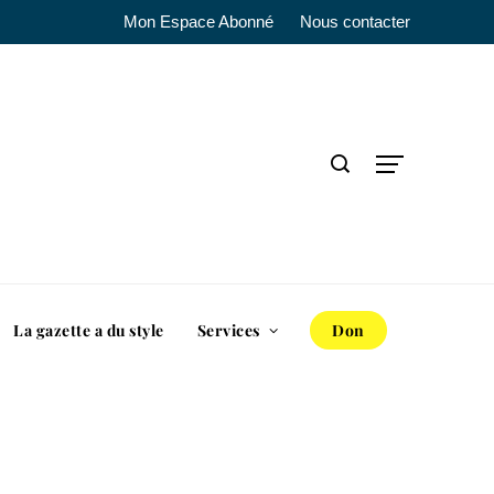
Mon Espace Abonné
Nous contacter
La gazette a du style
Services
Don