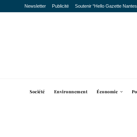
Newsletter
Publicité
Soutenir “Hello Gazette Nantes
Société
Environnement
Économie
Po