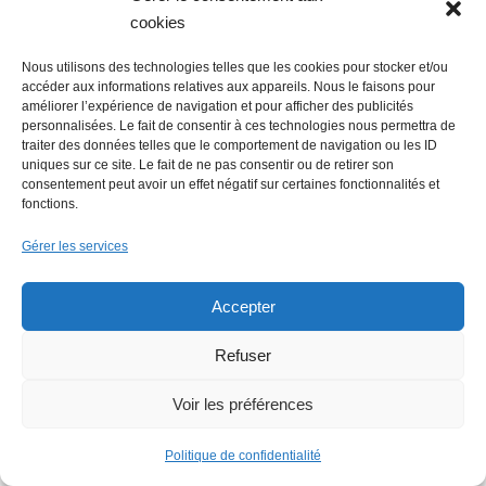
Politique de confidentialité
cookies
Nos partenaires
Nous utilisons des technologies telles que les cookies pour stocker et/ou
accéder aux informations relatives aux appareils. Nous le faisons pour
améliorer l’expérience de navigation et pour afficher des publicités
Rechercher
personnalisées. Le fait de consentir à ces technologies nous permettra de
traiter des données telles que le comportement de navigation ou les ID
uniques sur ce site. Le fait de ne pas consentir ou de retirer son
consentement peut avoir un effet négatif sur certaines fonctionnalités et
fonctions.
Rechercher
Gérer les services
07 69 39 77 54
Accepter
6 rue René Viviani
Refuser
44200 Nantes
Voir les préférences
Services
Politique de confidentialité