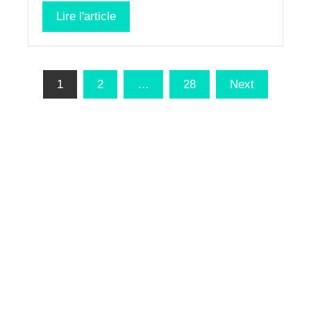
Lire l'article
Pagination
1
2
…
28
Next
des
publications