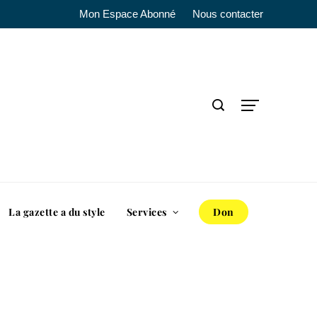
Mon Espace Abonné
Nous contacter
La gazette a du style
Services
Don