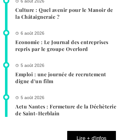
6 août 2026
Culture : Quel avenir pour le Manoir de
la Châtaigneraie ?
6 août 2026
Economie : Le Journal des entreprises
repris par le groupe Overlord
5 août 2026
Emploi : une journée de recrutement
digne d’un film
5 août 2026
Actu Nantes : Fermeture de la Déchèterie
de Saint-Herblain
Lire + d'infos