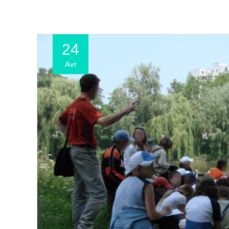
24
Avr