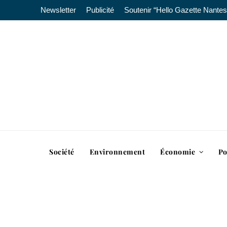
Newsletter
Publicité
Soutenir “Hello Gazette Nantes
Société
Environnement
Économie
Po