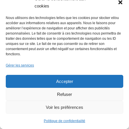
cookies
Faire un don (déductible des
Nous utilisons des technologies telles que les cookies pour stocker et/ou
impôts) à Hello Gazette
accéder aux informations relatives aux appareils. Nous le faisons pour
améliorer l’expérience de navigation et pour afficher des publicités
Nantes
personnalisées. Le fait de consentir à ces technologies nous permettra de
traiter des données telles que le comportement de navigation ou les ID
uniques sur ce site. Le fait de ne pas consentir ou de retirer son
consentement peut avoir un effet négatif sur certaines fonctionnalités et
fonctions.
Faire un don
Gérer les services
Accepter
Refuser
Rechercher :
Voir les préférences
Politique de confidentialité