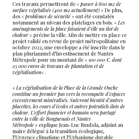
Ces travaux permettront de «
passer à 800 m2 de
surface végétalisée (400 m2 actuellement)
» De plus,
des «
problèmes de sécurité
» ont été constatés
notamment au niveau des platelages en bois. «
Les
aménagements de la place faisaient d’elle un îlot de
chaleur
» précise la ville. Afin de mettre en place ce
projet validé en revue de projet métropolitaine en
octobre 2022, une enveloppe a été inscrite dans le
plan pluriannuel d’investissement de Nantes
Métropole pour un montant de «
100 000 €, dont
25 000 euros de travaux de plantation et de
végétalisation
« .
«
La végétalisation de la Place de la Grande Ouche
constitue un premier pas vers la reconquête d’espaces
excessivement minéralisés. Suivront bientôt d’autres
placettes, les cours d’écoles et autres potentiels îlots de
chaleur. L’effort financier et humain sera partagé
entre la ville de Bouguenais et Nantes
Métropole »
explique Jean-Luc Runfola, adjoint au
maire délégué à la transition écologique,
l’Urgence climatique et l’Urbanisme durable.