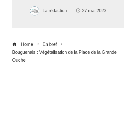
La rédaction
27 mai 2023
Home
En bref
Bouguenais : Végétalisation de la Place de la Grande
Ouche
ebook
ter
edIn