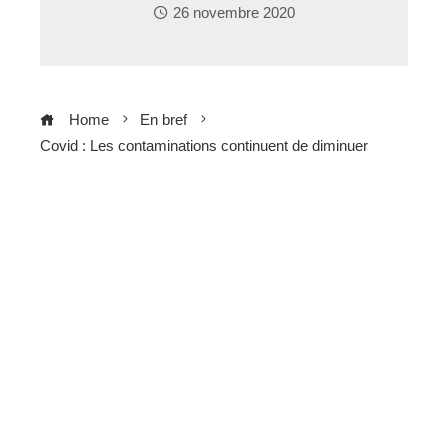
26 novembre 2020
Home
En bref
Covid : Les contaminations continuent de diminuer
ebook
ter
edIn
erest