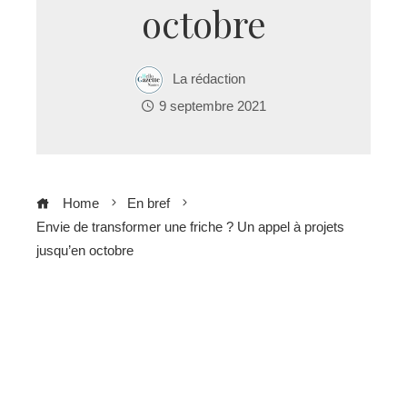
octobre
La rédaction
9 septembre 2021
Home
En bref
Envie de transformer une friche ? Un appel à projets
jusqu’en octobre
ebook
ter