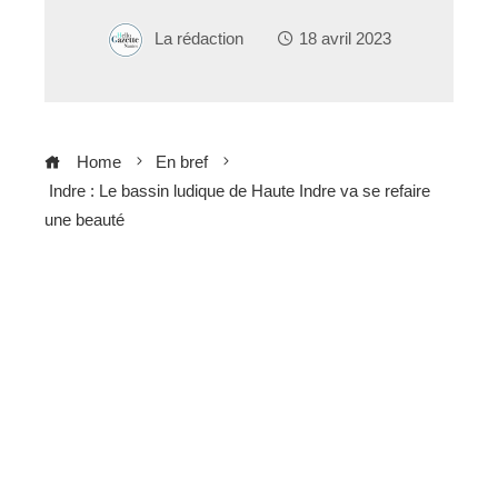
La rédaction
18 avril 2023
Home
En bref
Indre : Le bassin ludique de Haute Indre va se refaire
une beauté
ebook
ter
edIn