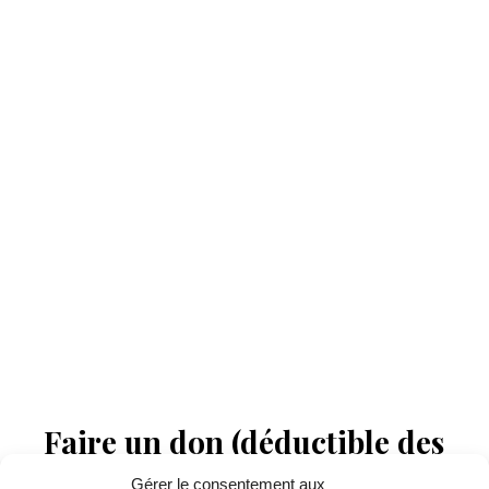
Faire un don (déductible des
impôts) à Hello Gazette
Gérer le consentement aux