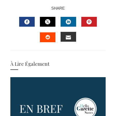
SHARE
FACEBOOK
TWITTER
LINKEDIN
PINTERES
EMAIL
STUMBLEUPON
À Lire Également