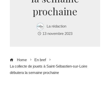
prochaine
La rédaction
13 novembre 2023
Home
En bref
La collecte de jouets à Saint-Sébastien-sur-Loire
débutera la semaine prochaine
ebook