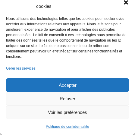
La Mer Salée, maison d’édition,
cookies
soutenue par 300 citoyens
Nous utilisons des technologies telles que les cookies pour stocker et/ou
accéder aux informations relatives aux appareils. Nous le faisons pour
améliorer l’expérience de navigation et pour afficher des publicités
personnalisées. Le fait de consentir à ces technologies nous permettra de
traiter des données telles que le comportement de navigation ou les ID
uniques sur ce site. Le fait de ne pas consentir ou de retirer son
consentement peut avoir un effet négatif sur certaines fonctionnalités et
fonctions.
Flowrette rachetée, relocalise sa
Gérer les services
production en France à Blain
Accepter
Refuser
Lire + d'infos éco
Voir les préférences
Politique de confidentialité