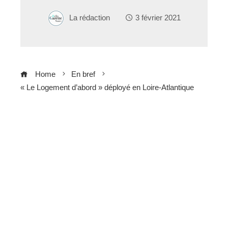
La rédaction
3 février 2021
Home
En bref
« Le Logement d’abord » déployé en Loire-Atlantique
ebook
ter
edIn
erest