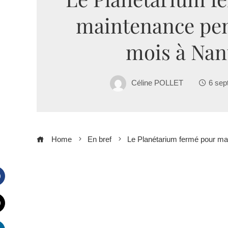
maintenance pe
mois à Nan
Céline POLLET
6 sep
Home
En bref
Le Planétarium fermé pour ma
Facebook
witter