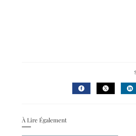
FACEBOOK
TWITTER
L
À Lire Également