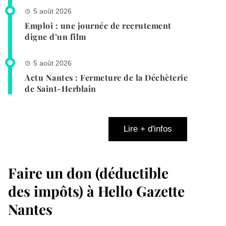
5 août 2026
Emploi : une journée de recrutement
digne d’un film
5 août 2026
Actu Nantes : Fermeture de la Déchèterie
de Saint-Herblain
Lire + d'infos
Faire un don (déductible
des impôts) à Hello Gazette
Nantes