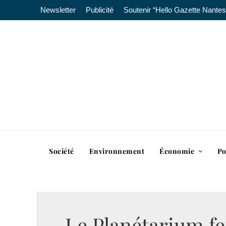
Newsletter
Publicité
Soutenir “Hello Gazette Nantes
Société
Environnement
Économie
Po
Le Planétarium f