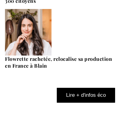
300 citoyens
Flowrette rachetée, relocalise sa production
en France à Blain
Lire + d'infos éco