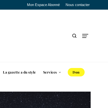
Mon Espace Abonné
Nous contacter
La gazette a du style
Services
Don