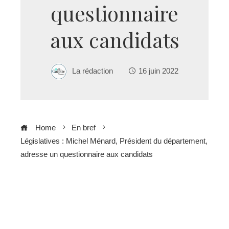
questionnaire
aux candidats
La rédaction
16 juin 2022
Home
En bref
Législatives : Michel Ménard, Président du département,
adresse un questionnaire aux candidats
ebook