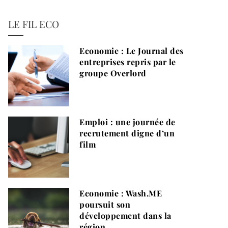
LE FIL ECO
Economie : Le Journal des
entreprises repris par le
groupe Overlord
Emploi : une journée de
recrutement digne d’un
film
Economie : Wash.ME
poursuit son
développement dans la
région