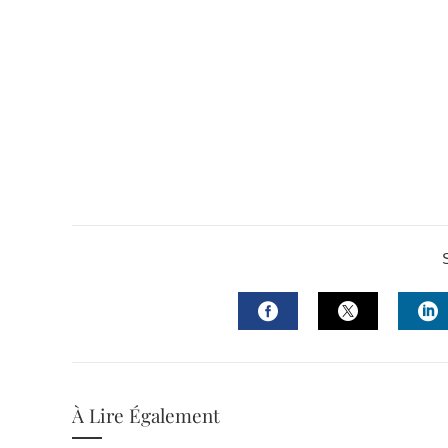
FACEBOOK
TWITTER
L
À Lire Également