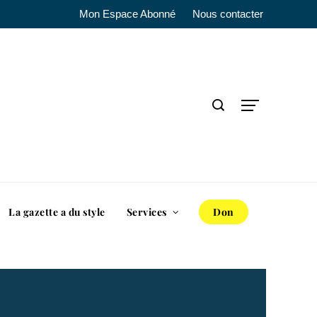
Mon Espace Abonné
Nous contacter
La gazette a du style
Services
Don