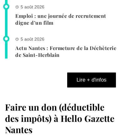
5 août 2026
Emploi : une journée de recrutement
digne d’un film
5 août 2026
Actu Nantes : Fermeture de la Déchèterie
de Saint-Herblain
Lire + d'infos
Faire un don (déductible
des impôts) à Hello Gazette
Nantes