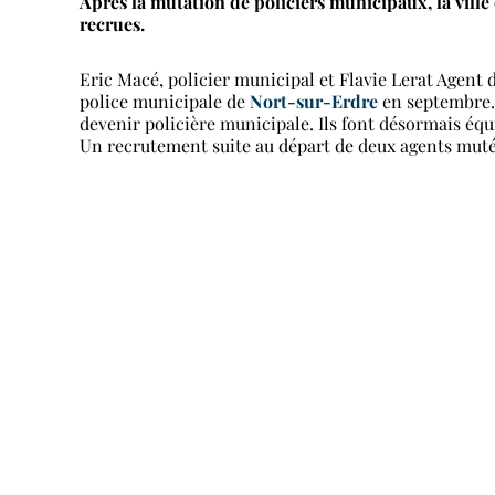
Après la mutation de policiers municipaux, la ville
recrues.
Eric Macé, policier municipal et Flavie Lerat Agent d
police municipale de
Nort-sur-Erdre
en septembre. 
devenir policière municipale. Ils font désormais éq
Un recrutement suite au départ de deux agents muté