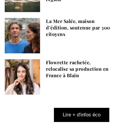
La Mer Salée, maison
d’édition, soutenue par 300
citoyens
Flowrette rachetée,
relocalise sa production en
France à Blain
Lire + d'infos éco