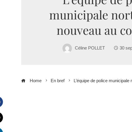
municipale nort
nouveau au c
Céline POLLET
30 se
Home
En bref
L’équipe de police municipale
Facebook
witter