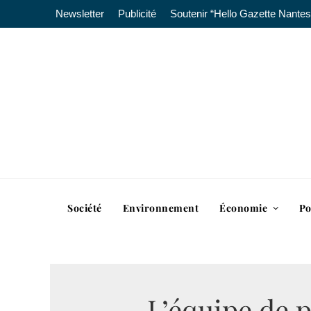
Newsletter
Publicité
Soutenir “Hello Gazette Nantes
Société
Environnement
Économie
Po
L’équipe de p