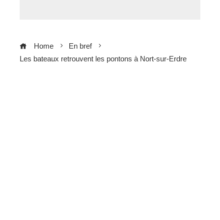
Home
En bref
Les bateaux retrouvent les pontons à Nort-sur-Erdre
ebook
ter
edIn
erest
mbleupon