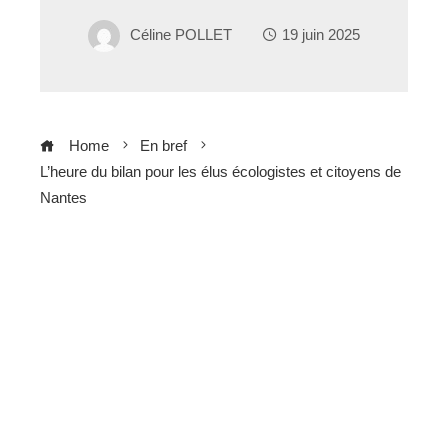
Céline POLLET
19 juin 2025
Home
En bref
L’heure du bilan pour les élus écologistes et citoyens de
Nantes
ebook
ter
edIn