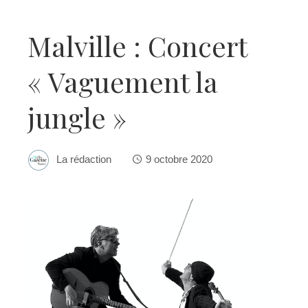
Malville : Concert
« Vaguement la
jungle »
La rédaction
9 octobre 2020
ebook
ter