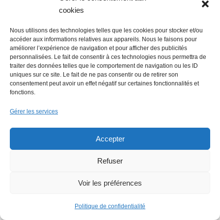
Faire un don (déductible des
cookies
impôts) à Hello Gazette
Nous utilisons des technologies telles que les cookies pour stocker et/ou
Nantes
accéder aux informations relatives aux appareils. Nous le faisons pour
améliorer l’expérience de navigation et pour afficher des publicités
personnalisées. Le fait de consentir à ces technologies nous permettra de
traiter des données telles que le comportement de navigation ou les ID
uniques sur ce site. Le fait de ne pas consentir ou de retirer son
consentement peut avoir un effet négatif sur certaines fonctionnalités et
Faire un don
fonctions.
Gérer les services
Accepter
Rechercher :
Refuser
Voir les préférences
Politique de confidentialité