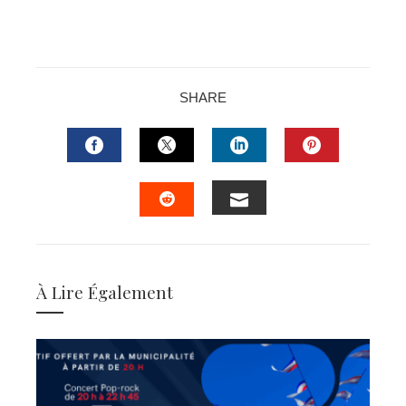
SHARE
FACEBOOK
TWITTER
LINKEDIN
PINTERES
EMAIL
STUMBLEUPON
À Lire Également