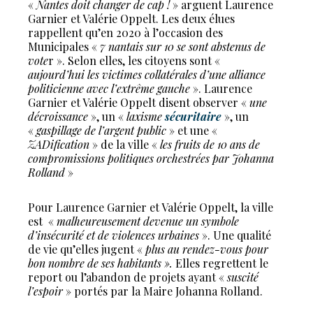
«
Nantes doit changer de cap !
» arguent Laurence
Garnier et Valérie Oppelt. Les deux élues
rappellent qu’en 2020 à l’occasion des
Municipales «
7 nantais sur 10 se sont abstenus de
vote
r ». Selon elles, les citoyens sont «
aujourd’hui les victimes collatérales d’une alliance
politicienne avec l’extrême gauche
». Laurence
Garnier et Valérie Oppelt disent observer «
une
décroissance
», un «
laxisme
sécuritaire
», un
«
gaspillage de l’argent public
» et une «
ZADification
» de la ville «
les fruits de 10 ans de
compromissions politiques orchestrées par Johanna
Rolland
»
Pour Laurence Garnier et Valérie Oppelt, la ville
est
«
malheureusement devenue un symbole
d’insécurité et de violences urbaines
». Une qualité
de vie qu’elles jugent «
plus au rendez-vous pour
bon nombre de ses habitants ».
Elles regrettent le
report ou l’abandon de projets ayant «
suscité
l’espoir
» portés par la Maire Johanna Rolland.