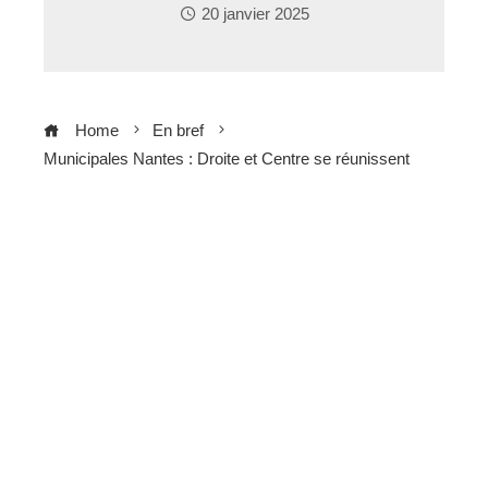
20 janvier 2025
Home
En bref
Municipales Nantes : Droite et Centre se réunissent
ebook
ter
edIn
erest