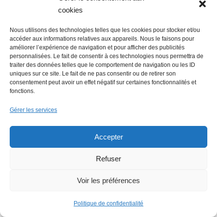
Emploi : une journée de recrutement
cookies
digne d’un film
Nous utilisons des technologies telles que les cookies pour stocker et/ou
accéder aux informations relatives aux appareils. Nous le faisons pour
améliorer l’expérience de navigation et pour afficher des publicités
personnalisées. Le fait de consentir à ces technologies nous permettra de
traiter des données telles que le comportement de navigation ou les ID
uniques sur ce site. Le fait de ne pas consentir ou de retirer son
consentement peut avoir un effet négatif sur certaines fonctionnalités et
fonctions.
Economie : Wash.ME poursuit son
Gérer les services
développement dans la région
Accepter
Refuser
Voir les préférences
Politique de confidentialité
La Mer Salée, maison d’édition,