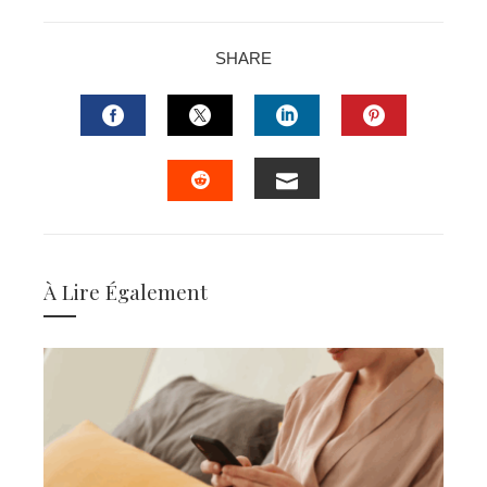
SHARE
FACEBOOK
TWITTER
LINKEDIN
PINTERES
EMAIL
STUMBLEUPON
À Lire Également