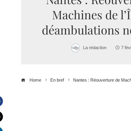
Machines de l’Î
déambulations n
La rédaction
7 fév
Home
En bref
Nantes : Réouverture de Machi
Facebook
witter