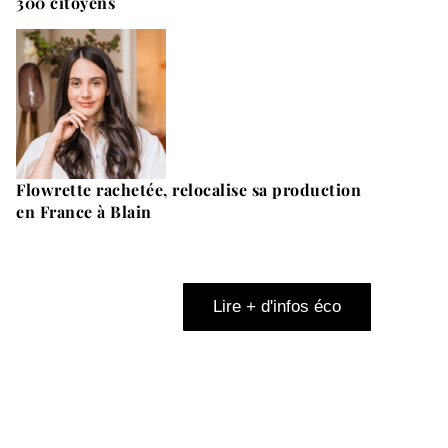
300 citoyens
Flowrette rachetée, relocalise sa production
en France à Blain
Lire + d'infos éco