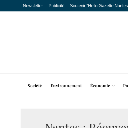
Newsletter
Publicité
Soutenir “Hello Gazette Nantes
Société
Environnement
Économie
Po
Nantes : Réouve