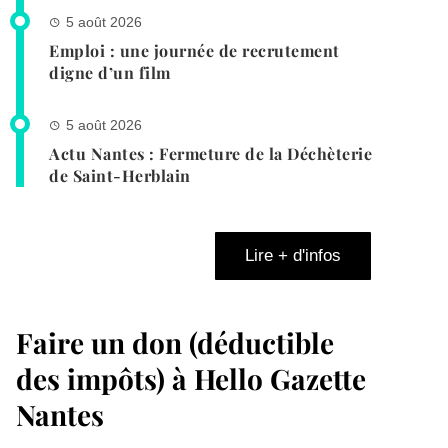
5 août 2026
Emploi : une journée de recrutement
digne d’un film
5 août 2026
Actu Nantes : Fermeture de la Déchèterie
de Saint-Herblain
Lire + d'infos
Faire un don (déductible
des impôts) à Hello Gazette
Nantes