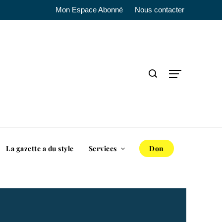
Mon Espace Abonné
Nous contacter
La gazette a du style
Services
Don