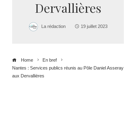
Dervallières
La rédaction
19 juillet 2023
Home
En bref
Nantes : Services publics réunis au Pôle Daniel Asseray
aux Dervallières
ebook
ter