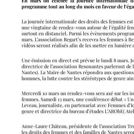
En mars on célèbre la journée internationale d
programme tout au long du mois en faveur de l’é
La journée internationale des droits des femmes est f
une vingtaine de rendez-vous autour de l’égalité f
surtout en distanciel. Parmi les évènements progra
mars. L’association Regart’s recevra les femmes à Bel
vidéos seront réalisés afin de les mettre en lumière 
Une émission en direct est prévue le lundi 8 mars. 
directrice de l’association Resonantes parleront de
Nantes). La Maire de Nantes répondra aux questions,
hommes, la lutte contre les stéréotypes de genre ains
Mercredi 10 mars un rendez-vous sera axé sur les im
femmes. Samedi 13 mars, une conférence débat « Une 
Leveau, journaliste, en partenariat avec Femmes d’Ic
genre et directrice du bureau d’études L’ARObE( Ate
Anne-Laure Château, présidente de l’association Tru
les droits des femmes et des familles de Nantes ser