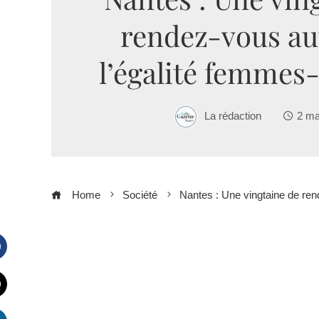
rendez-vous au
l’égalité femme
La rédaction
2 ma
Home
Société
Nantes : Une vingtaine de re
Facebook
witter