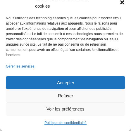
cookies
Faire un don (déductible des
Nous utilisons des technologies telles que les cookies pour stocker et/ou
impôts) à Hello Gazette
accéder aux informations relatives aux appareils. Nous le faisons pour
améliorer l’expérience de navigation et pour afficher des publicités
Nantes
personnalisées. Le fait de consentir à ces technologies nous permettra de
traiter des données telles que le comportement de navigation ou les ID
uniques sur ce site. Le fait de ne pas consentir ou de retirer son
consentement peut avoir un effet négatif sur certaines fonctionnalités et
fonctions.
Faire un don
Gérer les services
Accepter
Refuser
Rechercher :
Voir les préférences
Politique de confidentialité