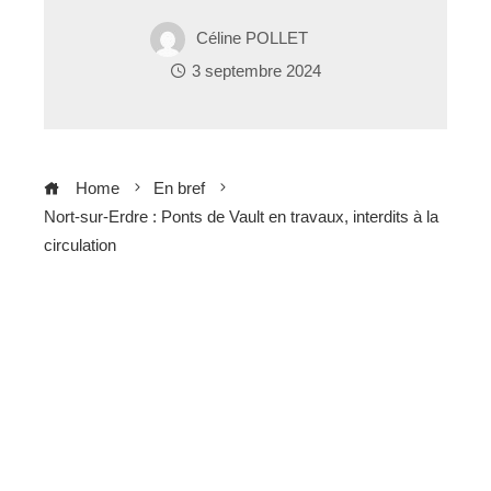
Céline POLLET
3 septembre 2024
Home
En bref
Nort-sur-Erdre : Ponts de Vault en travaux, interdits à la
circulation
ebook
ter
edIn