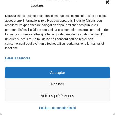
6 août 2026
cookies
Culture : Quel avenir pour le
Manoir de la Châtaigneraie ?
Nous utilisons des technologies telles que les cookies pour stocker et/ou
accéder aux informations relatives aux appareils. Nous le faisons pour
améliorer l’expérience de navigation et pour afficher des publicités
personnalisées. Le fait de consentir à ces technologies nous permettra de
6 août 2026
traiter des données telles que le comportement de navigation ou les ID
Economie : Le Journal des
uniques sur ce site. Le fait de ne pas consentir ou de retirer son
entreprises repris par le groupe
consentement peut avoir un effet négatif sur certaines fonctionnalités et
fonctions.
Overlord
Gérer les services
5 août 2026
Accepter
Emploi : une journée de
recrutement digne d’un film
Refuser
5 août 2026
Voir les préférences
Actu Nantes : Fermeture de la
Déchèterie de Saint-Herblain
Politique de confidentialité