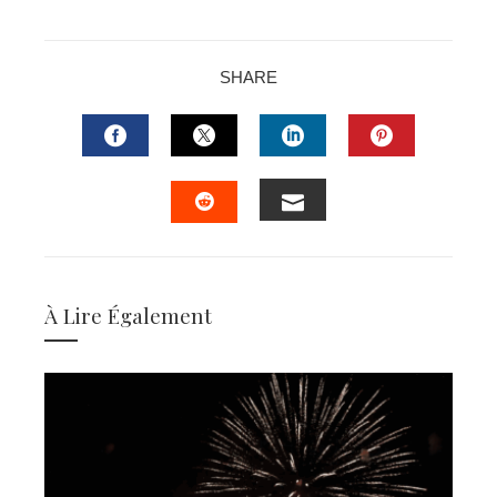
SHARE
FACEBOOK
TWITTER
LINKEDIN
PINTERES
EMAIL
STUMBLEUPON
À Lire Également