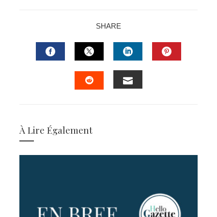
SHARE
FACEBOOK
TWITTER
LINKEDIN
PINTERES
EMAIL
STUMBLEUPON
À Lire Également