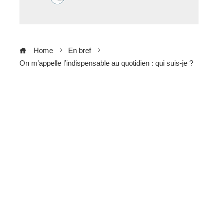
Home
En bref
On m’appelle l’indispensable au quotidien : qui suis-je ?
ebook
ter
edIn
erest