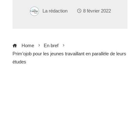
La rédaction
8 février 2022
Home
En bref
Prim’ojob pour les jeunes travaillant en parallèle de leurs
études
ebook
ter
edIn