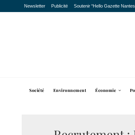
Newsletter
Publicité
Soutenir “Hello Gazette Nantes
Société
Environnement
Économie
Po
Recrutement :