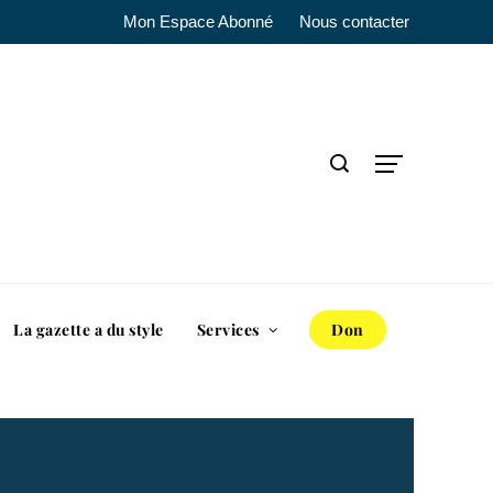
Mon Espace Abonné
Nous contacter
La gazette a du style
Services
Don