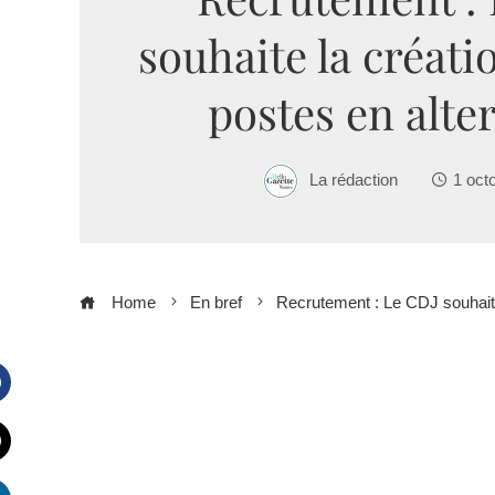
souhaite la créati
postes en alte
La rédaction
1 oct
Home
En bref
Recrutement : Le CDJ souhaite
Facebook
witter