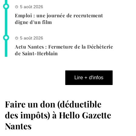
5 août 2026
Emploi : une journée de recrutement
digne d’un film
5 août 2026
Actu Nantes : Fermeture de la Déchèterie
de Saint-Herblain
Lire + d'infos
Faire un don (déductible
des impôts) à Hello Gazette
Nantes