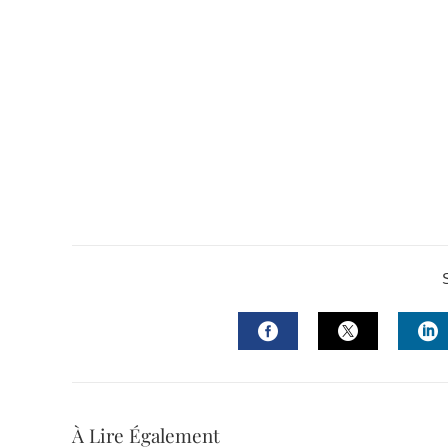
FACEBOOK
TWITTER
L
À Lire Également