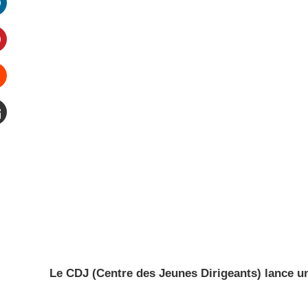
inkedIn
interest
Stumbleupon
mail
Le CDJ (Centre des Jeunes Dirigeants) lance un