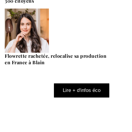
300 citoyens
Flowrette rachetée, relocalise sa production
en France à Blain
Lire + d'infos éco