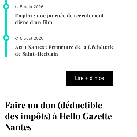
5 août 2026
Emploi : une journée de recrutement
digne d’un film
5 août 2026
Actu Nantes : Fermeture de la Déchèterie
de Saint-Herblain
Lire + d'infos
Faire un don (déductible
des impôts) à Hello Gazette
Nantes