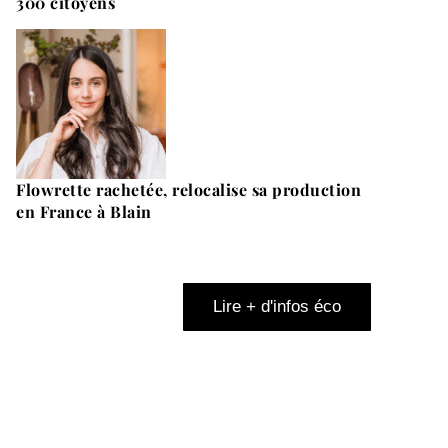
300 citoyens
Flowrette rachetée, relocalise sa production
en France à Blain
Lire + d'infos éco