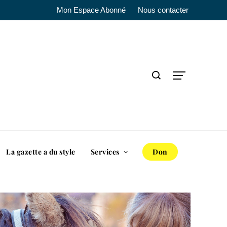
Mon Espace Abonné
Nous contacter
La gazette a du style
Services
Don