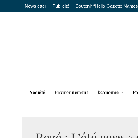
Newsletter
Publicité
Soutenir “Hello Gazette Nantes
Société
Environnement
Économie
Po
Rezé : L’été sera 