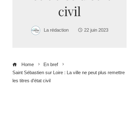
civil
La rédaction
22 juin 2023
Home
En bref
Saint Sébastien sur Loire : La ville ne peut plus remettre
les titres d’état civil
ebook
ter