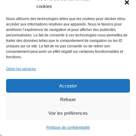
cookies
Actu Nantes : Fermeture de la
Déchèterie de Saint-Herblain
Nous utilisons des technologies telles que les cookies pour stocker et/ou
accéder aux informations relatives aux appareils. Nous le faisons pour
améliorer l’expérience de navigation et pour afficher des publicités
personnalisées. Le fait de consentir à ces technologies nous permettra de
traiter des données telles que le comportement de navigation ou les ID
Lire + d'infos
uniques sur ce site. Le fait de ne pas consentir ou de retirer son
consentement peut avoir un effet négatif sur certaines fonctionnalités et
fonctions.
Faire un don (déductible des
Gérer les services
impôts) à Hello Gazette
Accepter
Nantes
Refuser
Voir les préférences
Faire un don
Politique de confidentialité