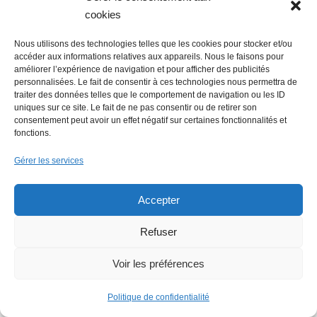
cookies
Nous utilisons des technologies telles que les cookies pour stocker et/ou
accéder aux informations relatives aux appareils. Nous le faisons pour
améliorer l’expérience de navigation et pour afficher des publicités
Faire un don (déductible des
personnalisées. Le fait de consentir à ces technologies nous permettra de
traiter des données telles que le comportement de navigation ou les ID
impôts) à Hello Gazette
uniques sur ce site. Le fait de ne pas consentir ou de retirer son
consentement peut avoir un effet négatif sur certaines fonctionnalités et
Nantes
fonctions.
Gérer les services
Accepter
Faire un don
Refuser
Voir les préférences
Rechercher :
Politique de confidentialité