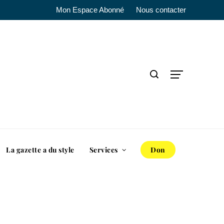
Mon Espace Abonné
Nous contacter
La gazette a du style
Services
Don