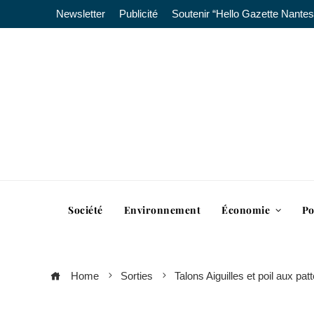
Newsletter
Publicité
Soutenir “Hello Gazette Nantes
Société
Environnement
Économie
Po
Home
Sorties
Talons Aiguilles et poil aux pa