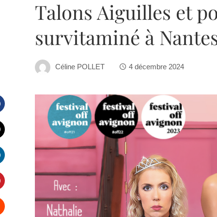
Talons Aiguilles et po
survitaminé à Nante
Céline POLLET
4 décembre 2024
Facebook
witter
inkedIn
interest