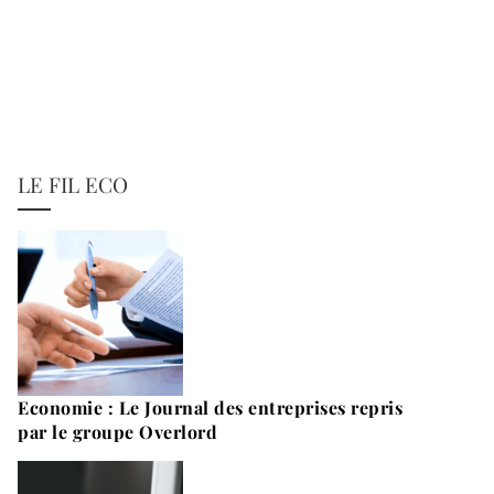
LE FIL ECO
Economie : Le Journal des entreprises repris
par le groupe Overlord