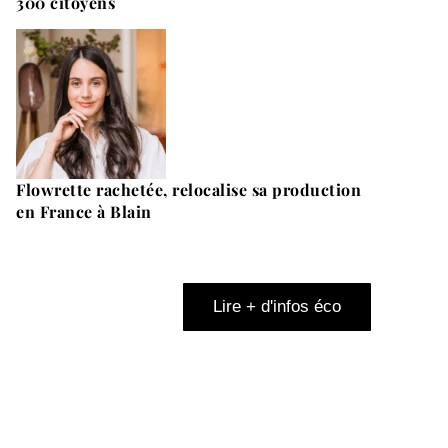
300 citoyens
Flowrette rachetée, relocalise sa production
en France à Blain
Lire + d'infos éco