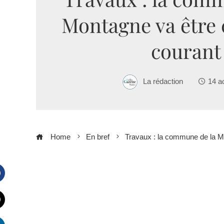
Montagne va être
courant
La rédaction
14 a
Home
En bref
Travaux : la commune de la M
Facebook
witter