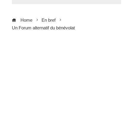
Home
En bref
Un Forum alternatif du bénévolat
ebook
ter
edIn
erest
mbleupon