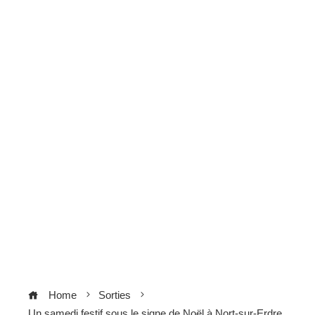
Home
Sorties
Un samedi festif sous le signe de Noël à Nort-sur-Erdre