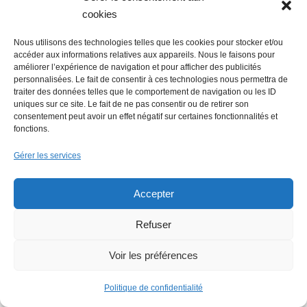
cookies
Emploi : une journée de recrutement
Nous utilisons des technologies telles que les cookies pour stocker et/ou
digne d’un film
accéder aux informations relatives aux appareils. Nous le faisons pour
améliorer l’expérience de navigation et pour afficher des publicités
personnalisées. Le fait de consentir à ces technologies nous permettra de
traiter des données telles que le comportement de navigation ou les ID
uniques sur ce site. Le fait de ne pas consentir ou de retirer son
consentement peut avoir un effet négatif sur certaines fonctionnalités et
fonctions.
Gérer les services
Economie : Wash.ME poursuit son
Accepter
développement dans la région
Refuser
Voir les préférences
Politique de confidentialité