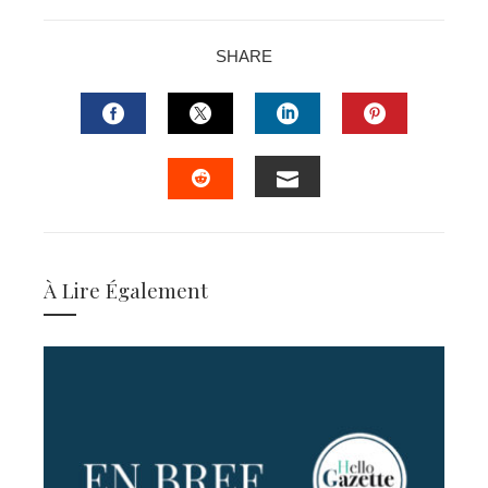
SHARE
FACEBOOK
TWITTER
LINKEDIN
PINTERES
EMAIL
STUMBLEUPON
À Lire Également