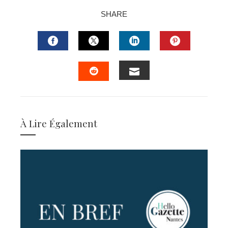
SHARE
FACEBOOK
TWITTER
LINKEDIN
PINTERES
EMAIL
STUMBLEUPON
À Lire Également