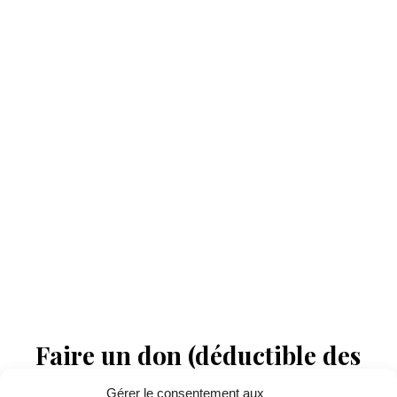
Faire un don (déductible des
impôts) à Hello Gazette
Gérer le consentement aux