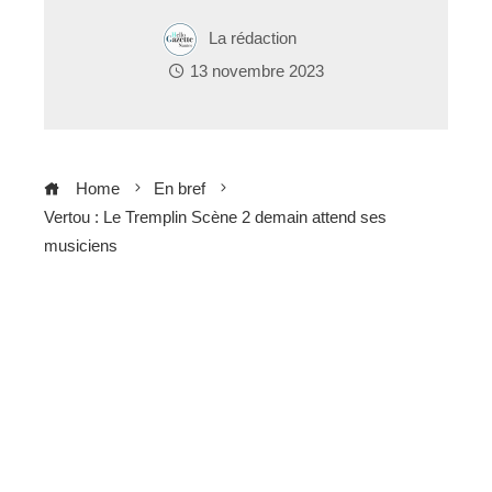
La rédaction
13 novembre 2023
Home
En bref
Vertou : Le Tremplin Scène 2 demain attend ses
musiciens
ebook
ter
edIn