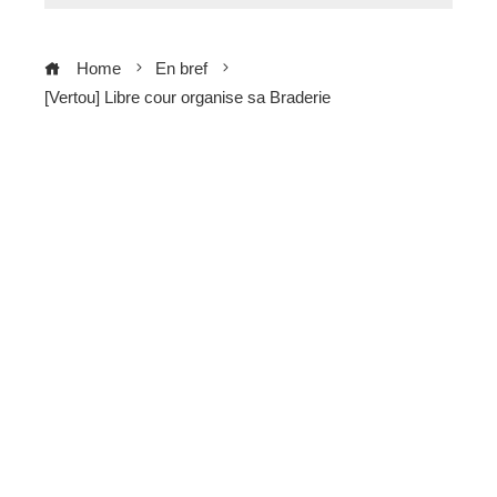
Home
En bref
[Vertou] Libre cour organise sa Braderie
ebook
ter
edIn
erest
mbleupon