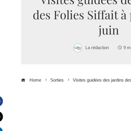
des Folies Siffait à
juin
La rédaction
9 m
Home
Sorties
Visites guidées des jardins des 
Facebook
witter