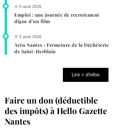
5 août 2026
Emploi : une journée de recrutement
digne d’un film
5 août 2026
Actu Nantes : Fermeture de la Déchèterie
de Saint-Herblain
Lire + d'infos
Faire un don (déductible
des impôts) à Hello Gazette
Nantes