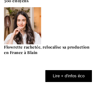
300 citoyens
Flowrette rachetée, relocalise sa production
en France à Blain
Lire + d'infos éco