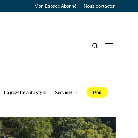
Mon Espace Abonné
Nous contacter
La gazette a du style
Services
Don