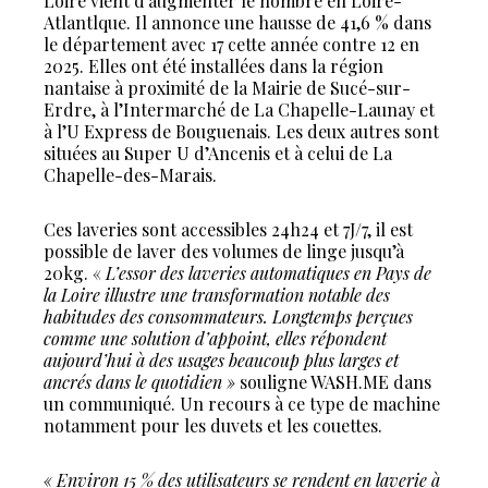
Loire vient d’augmenter le nombre en Loire-
Atlantlque. Il annonce une hausse de 41,6 % dans
le département avec 17 cette année contre 12 en
2025. Elles ont été installées dans la région
nantaise à proximité de la Mairie de Sucé-sur-
Erdre, à l’Intermarché de La Chapelle-Launay et
à l’U Express de Bouguenais. Les deux autres sont
situées au Super U d’Ancenis et à celui de La
Chapelle-des-Marais.
Ces laveries sont accessibles 24h24 et 7J/7, il est
possible de laver des volumes de linge jusqu’à
20kg. «
L’essor des laveries automatiques en Pays de
la Loire illustre une transformation notable des
habitudes des consommateurs. Longtemps perçues
comme une solution d’appoint, elles répondent
aujourd’hui à des usages beaucoup plus larges et
ancrés dans le quotidien »
souligne WASH.ME dans
un communiqué. Un recours à ce type de machine
notamment pour les duvets et les couettes.
« Environ 15 % des utilisateurs se rendent en laverie à