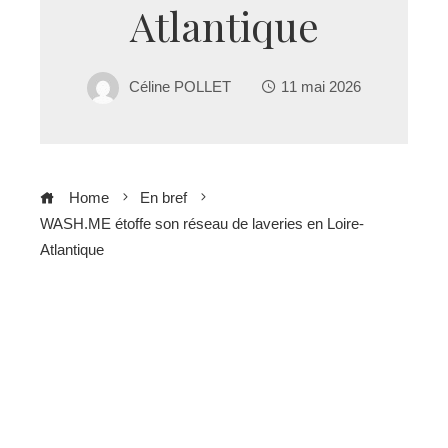
Atlantique
Céline POLLET
11 mai 2026
Home
En bref
WASH.ME étoffe son réseau de laveries en Loire-
Atlantique
ebook
ter