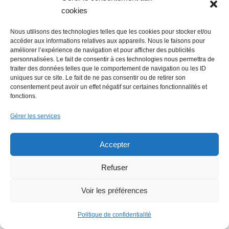
cookies
Nous utilisons des technologies telles que les cookies pour stocker et/ou
accéder aux informations relatives aux appareils. Nous le faisons pour
Faire un don (déductible des
améliorer l’expérience de navigation et pour afficher des publicités
personnalisées. Le fait de consentir à ces technologies nous permettra de
impôts) à Hello Gazette
traiter des données telles que le comportement de navigation ou les ID
uniques sur ce site. Le fait de ne pas consentir ou de retirer son
Nantes
consentement peut avoir un effet négatif sur certaines fonctionnalités et
fonctions.
Gérer les services
Faire un don
Accepter
Refuser
Voir les préférences
Rechercher :
Politique de confidentialité