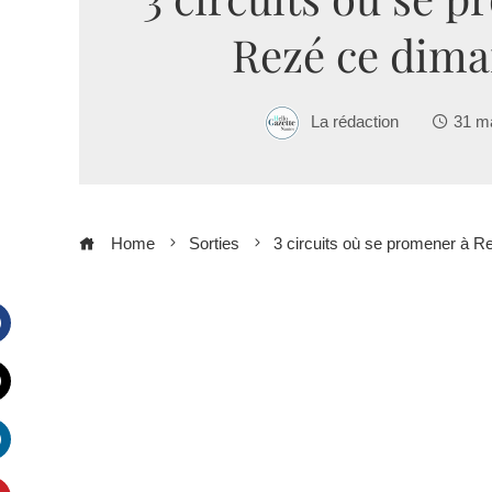
Rezé ce dim
La rédaction
31 m
Home
Sorties
3 circuits où se promener à 
Facebook
witter
inkedIn