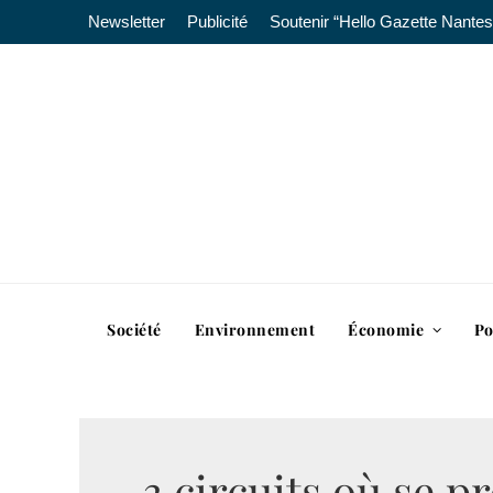
Newsletter
Publicité
Soutenir “Hello Gazette Nantes
Société
Environnement
Économie
Po
3 circuits où se 