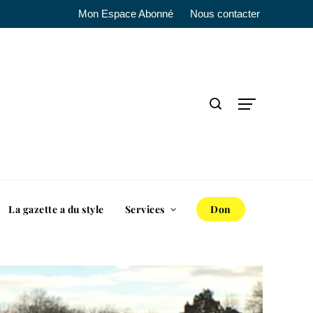
Mon Espace Abonné
Nous contacter
La gazette a du style
Services
Don