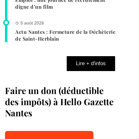
digne d’un film
5 août 2026
Actu Nantes : Fermeture de la Déchèterie
de Saint-Herblain
Lire + d'infos
Faire un don (déductible
des impôts) à Hello Gazette
Nantes