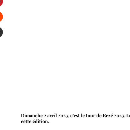
interest
Stumbleupon
mail
Dimanche 2 avril 2023, c’est le tour de Rezé 2023. 
cette édition.