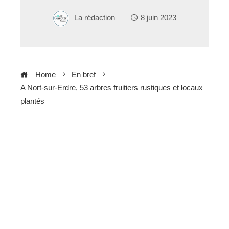
La rédaction
8 juin 2023
Home
En bref
A Nort-sur-Erdre, 53 arbres fruitiers rustiques et locaux
plantés
ebook
ter
edIn