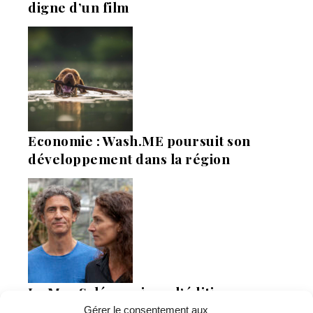
digne d’un film
Economie : Wash.ME poursuit son
développement dans la région
La Mer Salée, maison d’édition,
soutenue par 300 citoyens
Gérer le consentement aux