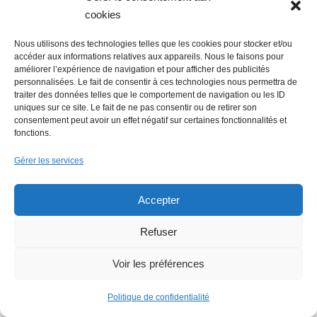
Emploi : une journée de recrutement
cookies
digne d’un film
Nous utilisons des technologies telles que les cookies pour stocker et/ou
accéder aux informations relatives aux appareils. Nous le faisons pour
améliorer l’expérience de navigation et pour afficher des publicités
personnalisées. Le fait de consentir à ces technologies nous permettra de
traiter des données telles que le comportement de navigation ou les ID
uniques sur ce site. Le fait de ne pas consentir ou de retirer son
consentement peut avoir un effet négatif sur certaines fonctionnalités et
fonctions.
Economie : Wash.ME poursuit son
Gérer les services
développement dans la région
Accepter
Refuser
Voir les préférences
Politique de confidentialité
La Mer Salée, maison d’édition,