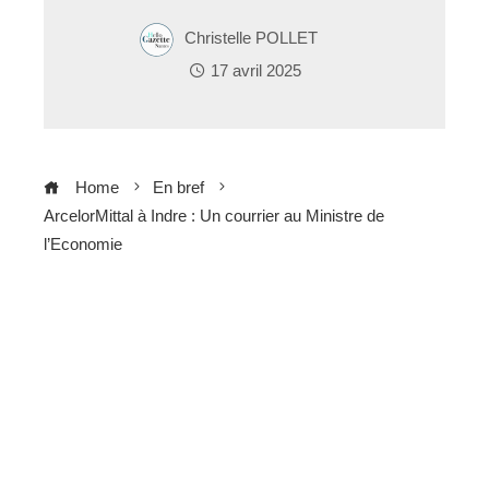
Christelle POLLET
17 avril 2025
Home
En bref
ArcelorMittal à Indre : Un courrier au Ministre de
l’Economie
ebook
ter
edIn