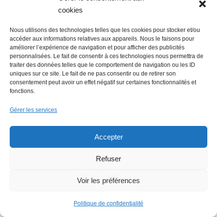
cookies
Nous utilisons des technologies telles que les cookies pour stocker et/ou
accéder aux informations relatives aux appareils. Nous le faisons pour
améliorer l’expérience de navigation et pour afficher des publicités
personnalisées. Le fait de consentir à ces technologies nous permettra de
traiter des données telles que le comportement de navigation ou les ID
Economie : Wash.ME poursuit son
uniques sur ce site. Le fait de ne pas consentir ou de retirer son
développement dans la région
consentement peut avoir un effet négatif sur certaines fonctionnalités et
fonctions.
Gérer les services
Accepter
Refuser
La Mer Salée, maison d’édition,
Voir les préférences
soutenue par 300 citoyens
Politique de confidentialité