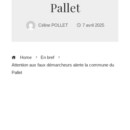
Pallet
Céline POLLET
7 avril 2025
Home
En bref
Attention aux faux démarcheurs alerte la commune du
Pallet
ebook
ter