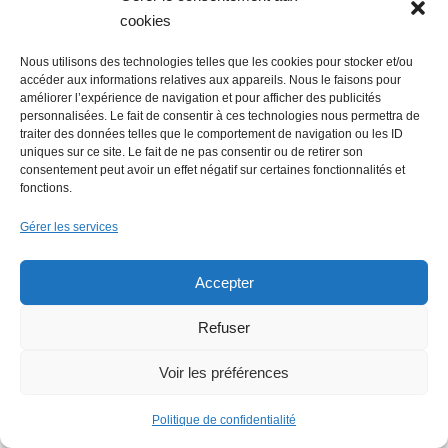
cookies
Nous utilisons des technologies telles que les cookies pour stocker et/ou
accéder aux informations relatives aux appareils. Nous le faisons pour
améliorer l’expérience de navigation et pour afficher des publicités
personnalisées. Le fait de consentir à ces technologies nous permettra de
Faire un don (déductible des
traiter des données telles que le comportement de navigation ou les ID
uniques sur ce site. Le fait de ne pas consentir ou de retirer son
impôts) à Hello Gazette
consentement peut avoir un effet négatif sur certaines fonctionnalités et
fonctions.
Nantes
Gérer les services
Accepter
Faire un don
Refuser
Voir les préférences
Politique de confidentialité
Rechercher :