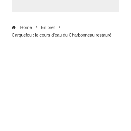
Home
En bref
Carquefou : le cours d’eau du Charbonneau restauré
ebook
ter
edIn
erest
mbleupon