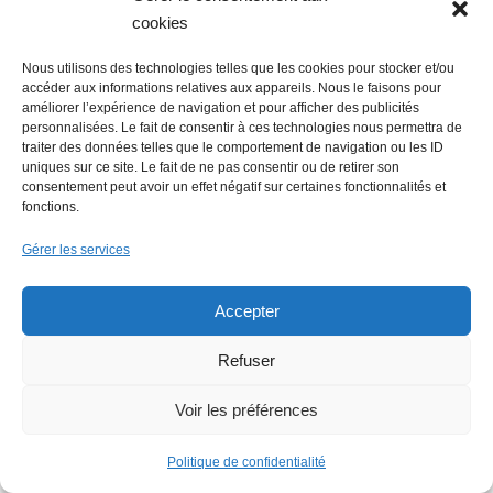
La Mer Salée, maison d’édition,
cookies
soutenue par 300 citoyens
Nous utilisons des technologies telles que les cookies pour stocker et/ou
accéder aux informations relatives aux appareils. Nous le faisons pour
améliorer l’expérience de navigation et pour afficher des publicités
personnalisées. Le fait de consentir à ces technologies nous permettra de
traiter des données telles que le comportement de navigation ou les ID
uniques sur ce site. Le fait de ne pas consentir ou de retirer son
consentement peut avoir un effet négatif sur certaines fonctionnalités et
fonctions.
Flowrette rachetée, relocalise sa
Gérer les services
production en France à Blain
Accepter
Refuser
Lire + d'infos éco
Voir les préférences
Politique de confidentialité