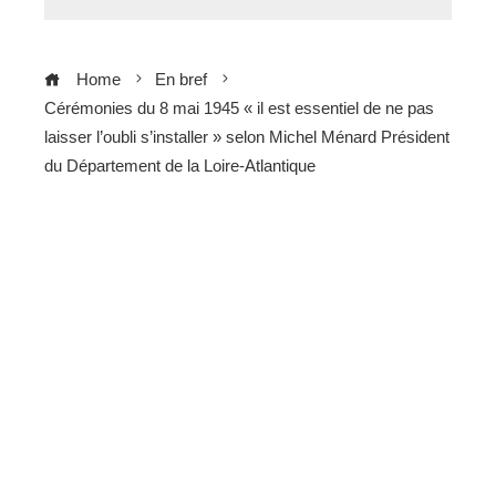
Home
En bref
Cérémonies du 8 mai 1945 « il est essentiel de ne pas
laisser l’oubli s’installer » selon Michel Ménard Président
du Département de la Loire-Atlantique
ebook
ter
edIn
erest