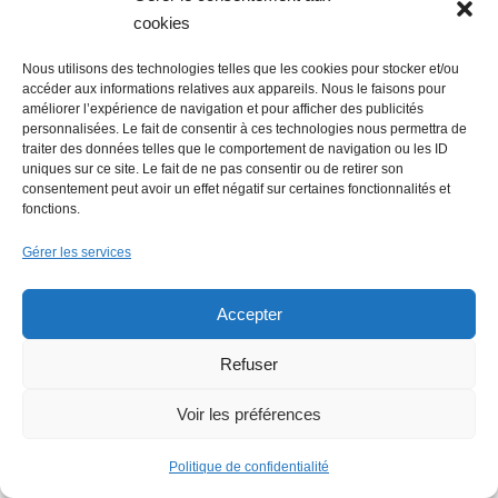
cookies
Nous utilisons des technologies telles que les cookies pour stocker et/ou
accéder aux informations relatives aux appareils. Nous le faisons pour
améliorer l’expérience de navigation et pour afficher des publicités
personnalisées. Le fait de consentir à ces technologies nous permettra de
traiter des données telles que le comportement de navigation ou les ID
uniques sur ce site. Le fait de ne pas consentir ou de retirer son
LE FIL ECO
consentement peut avoir un effet négatif sur certaines fonctionnalités et
fonctions.
Economie : Le Journal
Gérer les services
des entreprises repris
par le groupe Overlord
Accepter
Refuser
Emploi : une journée de
Voir les préférences
recrutement digne
d’un film
Politique de confidentialité