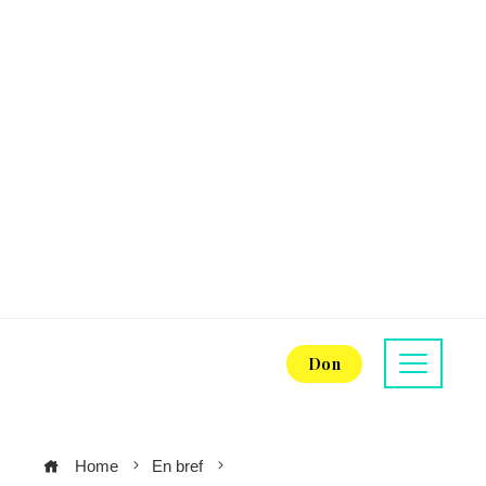
Don
Home
En bref