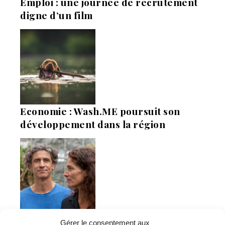
Emploi : une journée de recrutement
digne d’un film
Economie : Wash.ME poursuit son
développement dans la région
La Mer Salée, maison d’édition,
Gérer le consentement aux