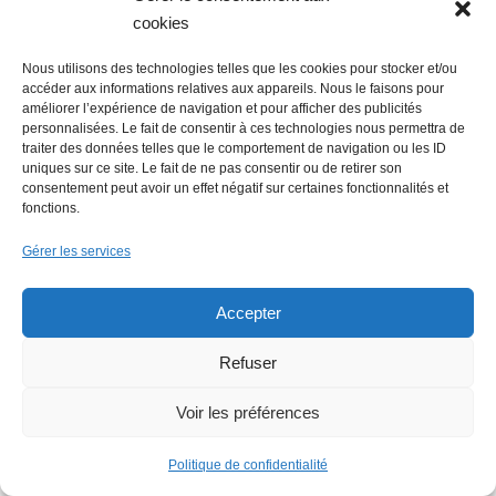
soutenue par 300 citoyens
cookies
Nous utilisons des technologies telles que les cookies pour stocker et/ou
accéder aux informations relatives aux appareils. Nous le faisons pour
améliorer l’expérience de navigation et pour afficher des publicités
personnalisées. Le fait de consentir à ces technologies nous permettra de
traiter des données telles que le comportement de navigation ou les ID
uniques sur ce site. Le fait de ne pas consentir ou de retirer son
consentement peut avoir un effet négatif sur certaines fonctionnalités et
fonctions.
Flowrette rachetée, relocalise sa
Gérer les services
production en France à Blain
Accepter
Refuser
Lire + d'infos éco
Voir les préférences
Politique de confidentialité