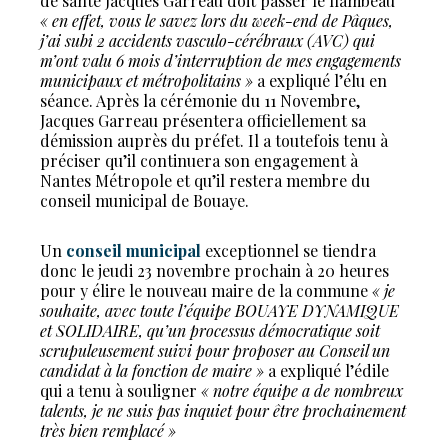
de santé Jacques Garreau doit passer le flambeau
« en effet, vous le savez lors du week-end de Pâques,
j’ai subi 2 accidents vasculo-cérébraux (AVC) qui
m’ont valu 6 mois d’interruption de mes engagements
municipaux et métropolitains »
a expliqué l’élu en
séance. Après la cérémonie du 11 Novembre,
Jacques Garreau présentera officiellement sa
démission auprès du préfet. Il a toutefois tenu à
préciser qu’il continuera son engagement à
Nantes Métropole et qu’il restera membre du
conseil municipal de Bouaye.
Un
conseil municipal
exceptionnel se tiendra
donc le jeudi 23 novembre prochain à 20 heures
pour y élire le nouveau maire de la commune
« je
souhaite, avec toute l’équipe BOUAYE DYNAMIQUE
et SOLIDAIRE, qu’un processus démocratique soit
scrupuleusement suivi pour proposer au Conseil un
candidat à la fonction de maire »
a expliqué l’édile
qui a tenu à souligner
« notre équipe a de nombreux
talents, je ne suis pas inquiet pour être prochainement
très bien remplacé »