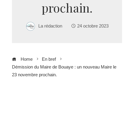
prochain.
La rédaction
24 octobre 2023
Home
En bref
Démission du Maire de Bouaye : un nouveau Maire le
23 novembre prochain.
ebook
ter